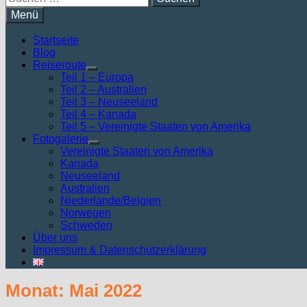
nach:
Menü
Startseite
Blog
Reiseroute
Untermenü
Teil 1 – Europa
anzeigen
Teil 2 – Australien
Teil 3 – Neuseeland
Teil 4 – Kanada
Teil 5 – Vereinigte Staaten von Amerika
Fotogalerie
Untermenü
Vereinigte Staaten von Amerika
anzeigen
Kanada
Neuseeland
Australien
Niederlande/Belgien
Norwegen
Schweden
Über uns
Impressum & Datenschutzerklärung
Monat:
Mai 2022