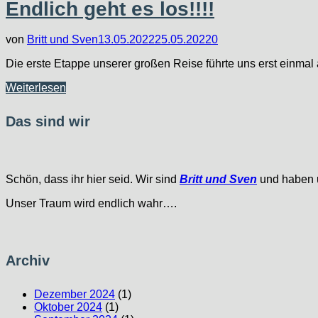
….
Endlich geht es los!!!!
von
Britt und Sven
13.05.2022
25.05.2022
0
Die erste Etappe unserer großen Reise führte uns erst einma
Endlich
Weiterlesen
geht
es
Das sind wir
los!!!!
Schön, dass ihr hier seid. Wir sind
Britt und Sven
und haben u
Unser Traum wird endlich wahr….
Archiv
Dezember 2024
(1)
Oktober 2024
(1)