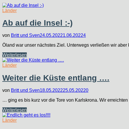
Länder
Ab auf die Insel :-)
von
Britt und Sven
24.05.2022
1.06.2022
4
Öland war unser nächstes Ziel. Unterwegs verließen wir aber
Ab
Weiterlesen
auf
die
Länder
Insel
:-)
Weiter die Küste entlang ….
von
Britt und Sven
18.05.2022
25.05.2022
0
… ging es bis kurz vor die Tore von Karlskrona. Wir erreich
Weiter
Weiterlesen
die
Küste
Länder
entlang