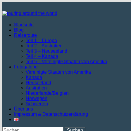
Zum
Inhalt
springen
Startseite
Blog
Reiseroute
Teil 1 – Europa
Teil 2 – Australien
Teil 3 – Neuseeland
Teil 4 – Kanada
Teil 5 – Vereinigte Staaten von Amerika
Fotogalerie
Vereinigte Staaten von Amerika
Kanada
Neuseeland
Australien
Niederlande/Belgien
Norwegen
Schweden
Über uns
Impressum & Datenschutzerklärung
Suchen