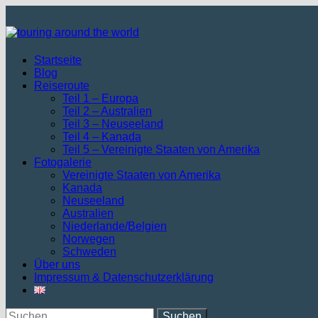
Zum
Inhalt
springen
Startseite
Blog
Reiseroute
Teil 1 – Europa
Teil 2 – Australien
Teil 3 – Neuseeland
Teil 4 – Kanada
Teil 5 – Vereinigte Staaten von Amerika
Fotogalerie
Vereinigte Staaten von Amerika
Kanada
Neuseeland
Australien
Niederlande/Belgien
Norwegen
Schweden
Über uns
Impressum & Datenschutzerklärung
Suchen