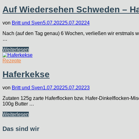
Nördlichsten…
Auf Wiedersehen Schweden – H
von
Britt und Sven
5.07.2022
5.07.2022
4
Nach (auf den Tag genau) 6 Wochen, verließen wir erstmals w
…
Auf
Weiterlesen
Wiedersehen
Schweden
Rezepte
–
Hallo
Haferkekse
Norwegen
von
Britt und Sven
1.07.2022
5.07.2022
3
Zutaten 125g zarte Haferflocken bzw. Hafer-Dinkelflocken-M
100g Butter …
Haferkekse
Weiterlesen
Das sind wir