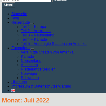
nach:
Menü
Startseite
Blog
Reiseroute
Untermenü
Teil 1 – Europa
anzeigen
Teil 2 – Australien
Teil 3 – Neuseeland
Teil 4 – Kanada
Teil 5 – Vereinigte Staaten von Amerika
Fotogalerie
Untermenü
Vereinigte Staaten von Amerika
anzeigen
Kanada
Neuseeland
Australien
Niederlande/Belgien
Norwegen
Schweden
Über uns
Impressum & Datenschutzerklärung
Monat:
Juli 2022