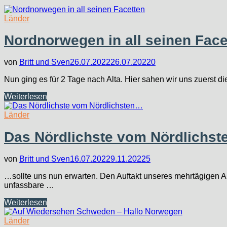
Länder
Nordnorwegen in all seinen Face
von
Britt und Sven
26.07.2022
26.07.2022
0
Nun ging es für 2 Tage nach Alta. Hier sahen wir uns zuerst 
Nordnorwegen
Weiterlesen
in
all
Länder
seinen
Facetten
Das Nördlichste vom Nördlichs
von
Britt und Sven
16.07.2022
9.11.2022
5
…sollte uns nun erwarten. Den Auftakt unseres mehrtägigen A
unfassbare …
Das
Weiterlesen
Nördlichste
vom
Länder