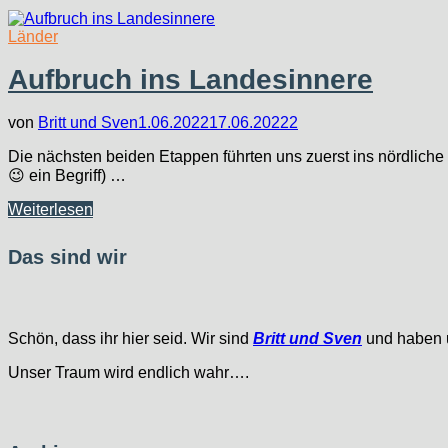
Länder
Aufbruch ins Landesinnere
von
Britt und Sven
1.06.2022
17.06.2022
2
Die nächsten beiden Etappen führten uns zuerst ins nördlic
😉 ein Begriff) …
Aufbruch
Weiterlesen
ins
Landesinnere
Das sind wir
Schön, dass ihr hier seid. Wir sind
Britt und Sven
und haben u
Unser Traum wird endlich wahr….