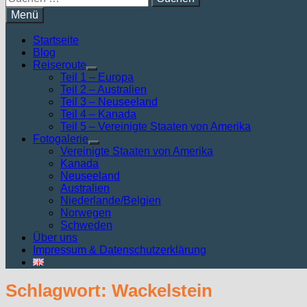
nach:
Menü
Startseite
Blog
Reiseroute
Untermenü
Teil 1 – Europa
anzeigen
Teil 2 – Australien
Teil 3 – Neuseeland
Teil 4 – Kanada
Teil 5 – Vereinigte Staaten von Amerika
Fotogalerie
Untermenü
Vereinigte Staaten von Amerika
anzeigen
Kanada
Neuseeland
Australien
Niederlande/Belgien
Norwegen
Schweden
Über uns
Impressum & Datenschutzerklärung
Schlagwort:
Wackelstein