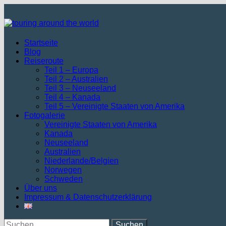
Zum
Inhalt
springen
Startseite
Blog
Reiseroute
Teil 1 – Europa
Teil 2 – Australien
Teil 3 – Neuseeland
Teil 4 – Kanada
Teil 5 – Vereinigte Staaten von Amerika
Fotogalerie
Vereinigte Staaten von Amerika
Kanada
Neuseeland
Australien
Niederlande/Belgien
Norwegen
Schweden
Über uns
Impressum & Datenschutzerklärung
Suchen